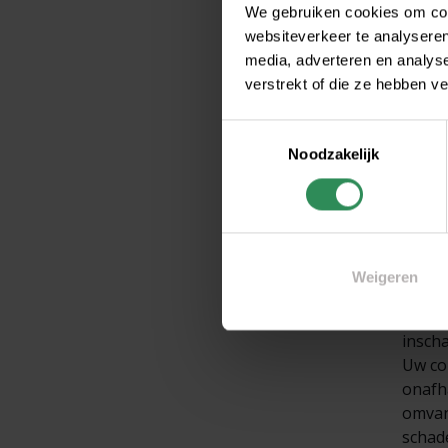
worde
We gebruiken cookies om cont
telef
websiteverkeer te analyseren
media, adverteren en analys
verstrekt of die ze hebben v
In
re
Toestemmingsselectie
Noodzakelijk
Als u 
voor u
een e
en cla
desku
Weigeren
Wilt 
insch
Uw co
onafha
omvan
schad