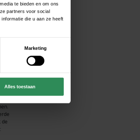
 media te bieden en om ons
ze partners voor social
nformatie die u aan ze heeft
Marketing
expert
een
rden
Alles toestaan
men.
erde
k de
t