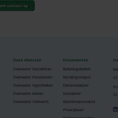
em contact op
Onze diensten
Documenten
Ov
Overwater Verzekeren
Beloningsbeleid
Wi
Overwater Pensioenen
Betalingstraject
32
Overwater Hypotheken
Dienstenwijzer
Po
Overwater Advies
Disclaimer
32
Overwater Volmacht
Klachtenprocedure
Privacykaart
Polisvoorwaarden