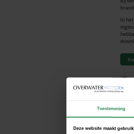
Bij ee
brand
In het
ingevu
hebbe
downl
Eu
Ge
Is uw 
(Verze
regist
Toestemming
samen
terugv
worden
Deze website maakt gebruik