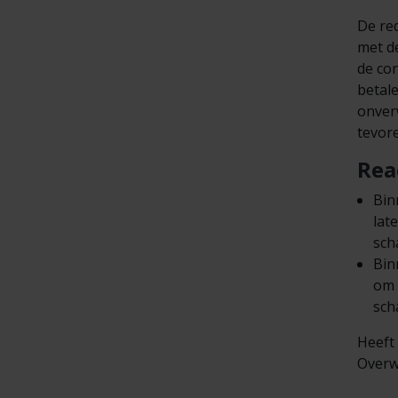
De red
met d
de co
betale
onver
tevore
Rea
Bin
lat
sch
Bin
om 
sch
Heeft
Overw