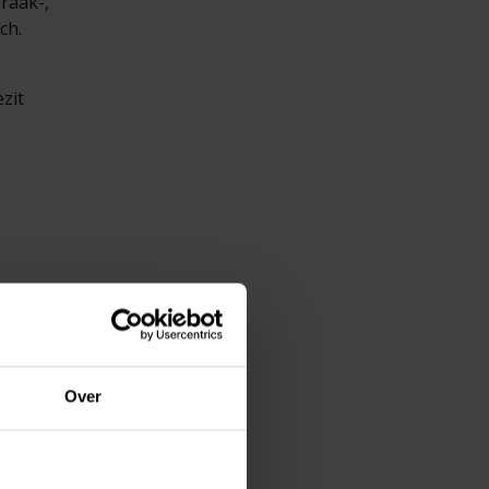
braak-,
sch.
zit
ng VBV
kt
Over
 op
lden,
ctie