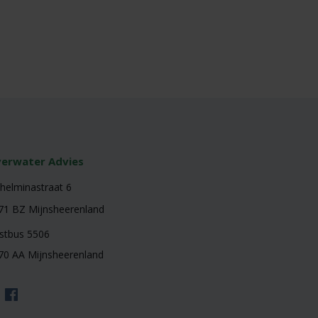
erwater Advies
lhelminastraat 6
71 BZ Mijnsheerenland
stbus 5506
70 AA Mijnsheerenland