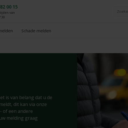
 82 00 15
ijden van
7:30
fmelden
Schade melden
et is van belang dat u de
meldt, dit kan via onze
l- of een andere
 uw melding graag