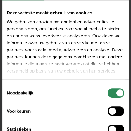
Deze website maakt gebruik van cookies
We gebruiken cookies om content en advertenties te
Basisdekking
personaliseren, om functies voor social media te bieden
en om ons websiteverkeer te analyseren. Ook delen we
Aanvullende dekking
informatie over uw gebruik van onze site met onze
partners voor social media, adverteren en analyse. Deze
Overige informatie
partners kunnen deze gegevens combineren met andere
informatie die u aan ze heeft verstrekt of die ze hebben
verzameld op basis van uw gebruik van hun services.
Toestemmingsselectie
Noodzakelijk
Nog iets onduidelijk? Duik in onze
Voorkeuren
veelgestelde vragen
Statistieken