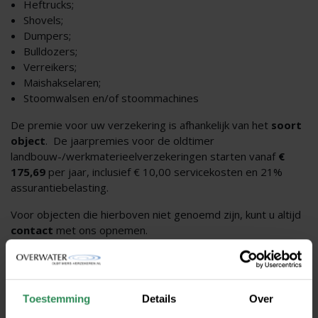
Heftrucks;
Shovels;
Dumpers;
Bulldozers;
Verreikers;
Maishakselaren;
Stoomwalsen en/of stoommachines
De premie voor uw verzekering is afhankelijk van het
soort
object
. De jaarpremies voor de oldtimer
landbouw-/werkmaterieelverzekeringen starten vanaf
€
175,69
per jaar, inclusief € 10,00 servicekosten en 21%
assurantiebelasting.
Voor objecten die hierboven niet genoemd zijn, kunt u altijd
contact
met ons opnemen.
Hier proberen wij dan een passende oplossing voor te
vinden.
Toestemming
Details
Over
Neem contact op