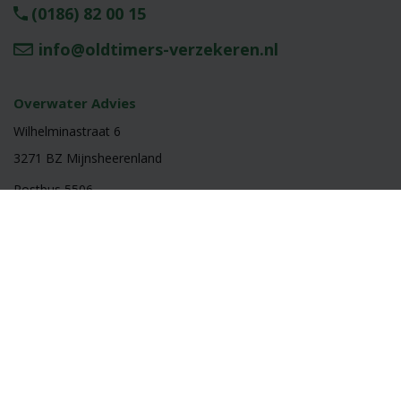
(0186) 82 00 15
info@oldtimers-verzekeren.nl
Overwater Advies
Wilhelminastraat 6
3271 BZ Mijnsheerenland
Postbus 5506
3270 AA Mijnsheerenland
Documenten
Beloningsbeleid
Betalingstraject
Dienstenwijzer