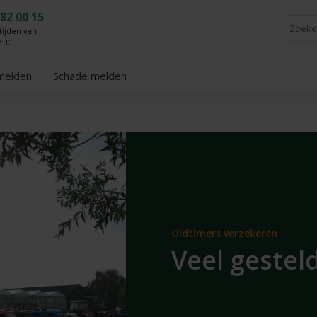
 82 00 15
ijden van
7:30
fmelden
Schade melden
Oldtimers verzekeren
Veel gestel