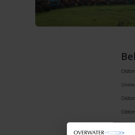
Be
Oldti
Unimo
Oldti
Oldti
Oldti