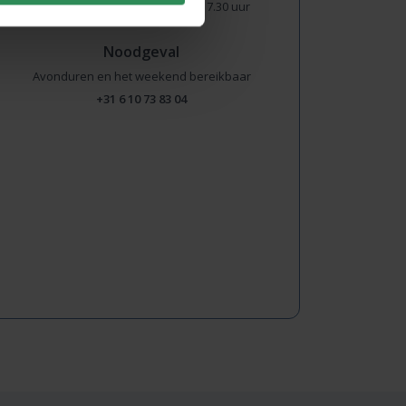
Maandag t/m vrijdag: 08.00 tot 17.30 uur
Noodgeval
Avonduren en het weekend bereikbaar
+31 6 10 73 83 04