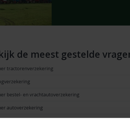
kijk de meest gestelde vrage
mer tractorenverzekering
gverzekering
mer bestel- en vrachtautoverzekering
mer autoverzekering
mer landbouw- / werkmaterieelverzekering