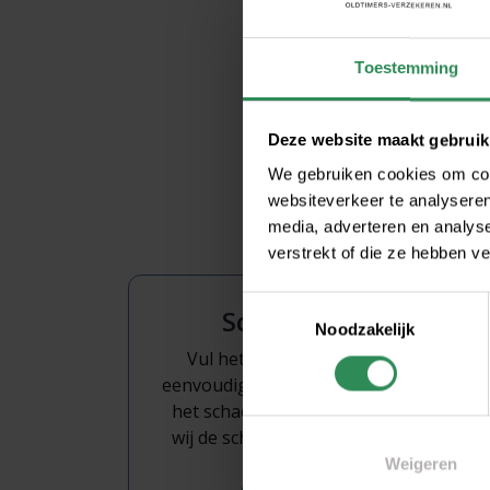
Oldti
Oldti
Toestemming
Oldti
Deze website maakt gebruik
Oldti
We gebruiken cookies om cont
websiteverkeer te analyseren
media, adverteren en analys
verstrekt of die ze hebben v
Toestemmingsselectie
Schade melden
Noodzakelijk
Vul het schadeaangifteformulier
eenvoudig online in. Na ontvangst van
het schadeaangifteformulier nemen
wij de schade voor u in behandeling.
Weigeren