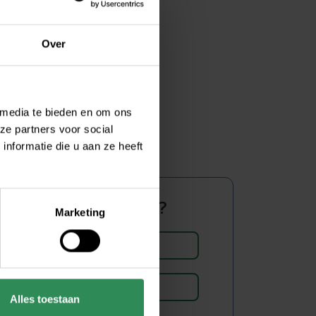
Over
 media te bieden en om ons
ze partners voor social
nformatie die u aan ze heeft
Advies nodig?
Marketing
(0186) 82 00 15
Neem contact op
Alles toestaan