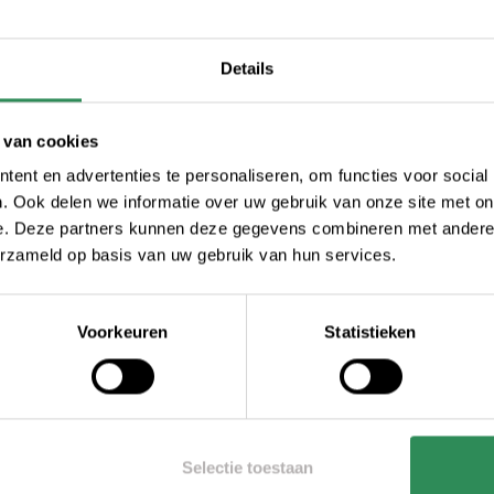
mer ex-legervoertuigenverzekering
mer brandweerauto
Details
mer bromfietsverzekering
 van cookies
mer motorverzekering
ent en advertenties te personaliseren, om functies voor social
. Ook delen we informatie over uw gebruik van onze site met on
e. Deze partners kunnen deze gegevens combineren met andere i
erzameld op basis van uw gebruik van hun services.
Onze opdrachtgevers
Voorkeuren
Statistieken
Onze opdrachtgevers zijn
ondernemers uit het midden- en
kleinbedrijf, agrarische ondernemers,
vrije beroepsbeoefenaren,
particulieren én hobbyisten op het
Selectie toestaan