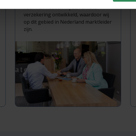
gebied van oldtimertractoren. Speciaal
voor hen hebben wij een unieke
verzekering ontwikkeld, waardoor wij
op dit gebied in Nederland marktleider
zijn.