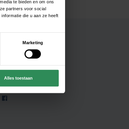
 media te bieden en om ons
ze partners voor social
nformatie die u aan ze heeft
Marketing
erwater Advies
lhelminastraat 6
71 BZ Mijnsheerenland
stbus 5506
Alles toestaan
70 AA Mijnsheerenland