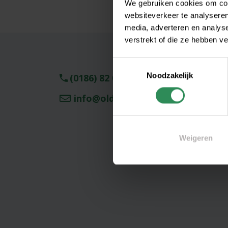
We gebruiken cookies om cont
websiteverkeer te analyseren
media, adverteren en analys
verstrekt of die ze hebben v
Toestemmingsselectie
Noodzakelijk
(0186) 82 00 15
info@oldtimers-verzekeren.nl
Weigeren