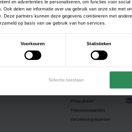
ent en advertenties te personaliseren, om functies voor social
. Ook delen we informatie over uw gebruik van onze site met on
e. Deze partners kunnen deze gegevens combineren met andere i
erzameld op basis van uw gebruik van hun services.
Voorkeuren
Statistieken
Onze diensten
Documenten
Ov
Overwater Verzekeren
Beloningsbeleid
Wi
Overwater Pensioenen
Betalingstraject
32
Overwater Hypotheken
Dienstenwijzer
Po
Selectie toestaan
Overwater Advies
Disclaimer
32
Overwater Volmacht
Klachtenprocedure
Privacykaart
Polisvoorwaarden
Verzekeringskaarten