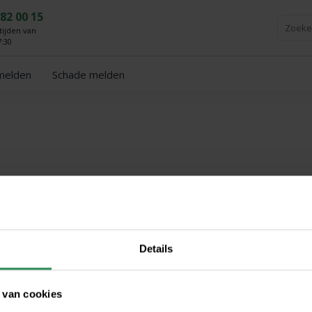
 82 00 15
ijden van
7:30
fmelden
Schade melden
Details
 van cookies