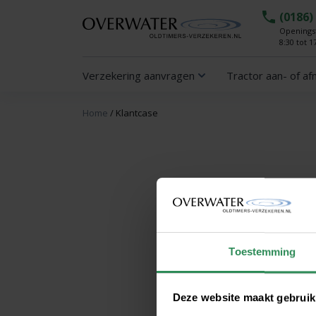
(0186)
Openingst
8:30 tot 1
Verzekering aanvragen
Tractor aan- of a
Home
/
Klantcase
Toestemming
Deze website maakt gebruik