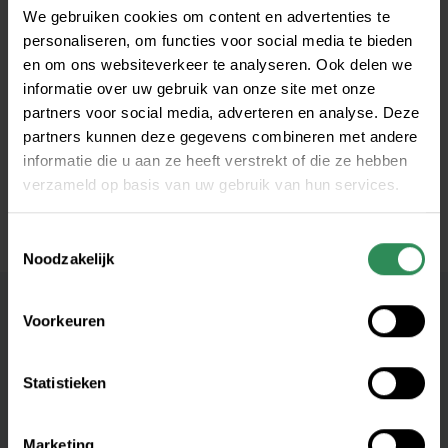
We gebruiken cookies om content en advertenties te
personaliseren, om functies voor social media te bieden
en om ons websiteverkeer te analyseren. Ook delen we
informatie over uw gebruik van onze site met onze
partners voor social media, adverteren en analyse. Deze
partners kunnen deze gegevens combineren met andere
informatie die u aan ze heeft verstrekt of die ze hebben
verzameld op basis van uw gebruik van hun services.
Toestemmingsselectie
Noodzakelijk
(0186) 82 00 15
Voorkeuren
info@oldtimers-verzekeren.nl
Statistieken
Overwater Advies
Marketing
Wilhelminastraat 6