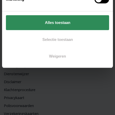
3271 BZ Mijnsheerenland
Postbus 5506
Alles toestaan
3270 AA Mijnsheerenland
Selectie toestaan
Documenten
Weigeren
Beloningsbeleid
Betalingstraject
Dienstenwijzer
Disclaimer
Klachtenprocedure
Privacykaart
Polisvoorwaarden
Verzekeringskaarten